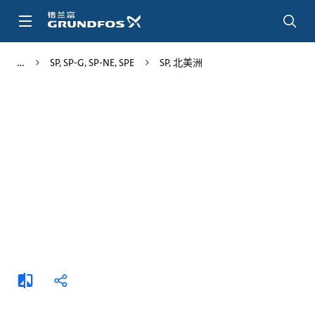
跳
转
到
主
SP, SP-G, SP-NE, SPE
SP, 北美洲
要
内
容
添
分
加
享
比