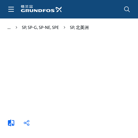
跳
转
到
主
SP, SP-G, SP-NE, SPE
SP, 北美洲
要
内
容
添
分
加
享
比