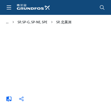
跳
转
到
主
SP, SP-G, SP-NE, SPE
SP, 北美洲
要
内
容
添
分
加
享
比