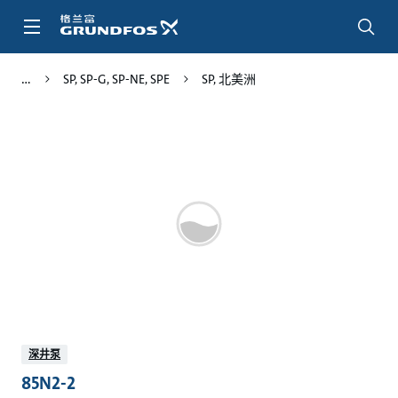
跳
转
到
主
SP, SP-G, SP-NE, SPE
SP, 北美洲
要
内
容
深井泵
85N2-2