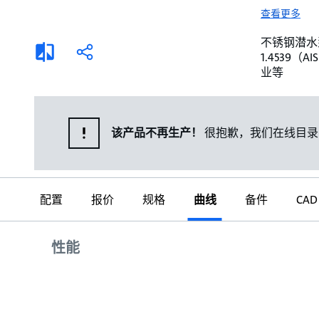
选择液体
可持续发展
查看更多
商业建筑设计师
招贤纳士
不锈钢潜水泵。 
添
分
1.4539
加
享
家用水泵&花园用泵
案例
业等
比
较
高级选型
媒体
泵替换
该产品不再生产！
很抱歉，我们在线目录
配置
报价
规格
曲线
备件
CAD
曲线
性能