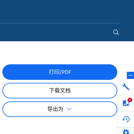
China
-
ZH
打印/PDF
下载文档
0
导出为