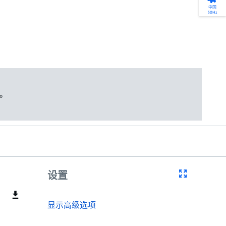
产品选型
您的全天候自助服务工具
网络学院 - 免费在线培训
点滴皆可为
中国
50Hz
找到符合您安装要求的合适的泵解决方案。
访问我们的自助服务工具，搜索有关报价、
利用免费在线培训服务，浏览我们不断增长
我们不仅仅是一家水泵公司。我们相信每一
选型、选择和比较泵和泵系统。
请求、备件等的各种即时信息。
的在线课程和学习轨迹库，获得徽章和证
滴水都蕴含着无限的可能性，而且水拥有改
书。
变世界的力量。
开始选型
转至 MyGrundfos
开始网络学院学习
了解更多
。
设置
显示高级选项