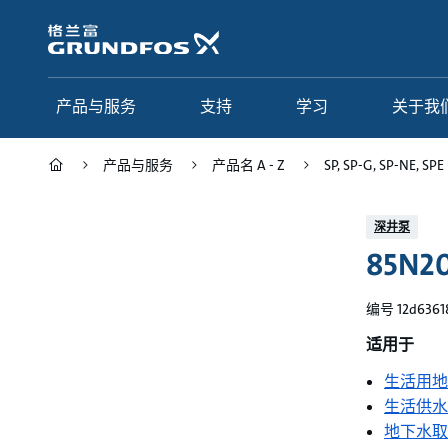
跳
转
到
主
要
产品与服务
支持
学习
关于我
内
容
产品与服务
产品名 A - Z
SP, SP-G, SP-NE, SPE
产品与服务
支持
学习
关于我们
深井泵
85N20
Grundfos 中国
产品类别
联系服务
研究与见解
应用
常见问题
格调学院
集团简介
编号 12d6361
产品名 A - Z
服务指南
网络课程
我们的宗旨和价值观
适用于
生活用地
选型页面
我们的工作
生活供水
行业
合作伙伴
地下水取