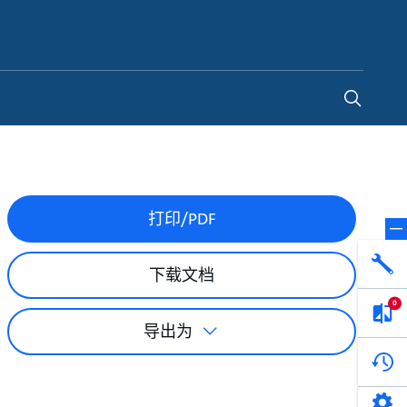
China
-
ZH
打印/PDF
下载文档
0
导出为