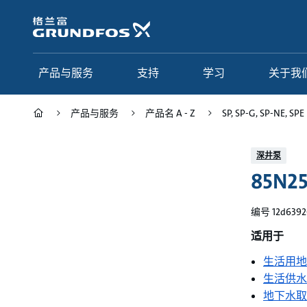
跳
转
到
主
要
产品与服务
支持
学习
关于我
内
容
产品与服务
产品名 A - Z
SP, SP-G, SP-NE, SPE
产品与服务
支持
学习
关于我们
深井泵
85N2
Grundfos 中国
产品类别
联系服务
研究与见解
应用
常见问题
格调学院
集团简介
编号 12d6392
产品名 A - Z
服务指南
网络课程
我们的宗旨和价值观
适用于
生活用地
选型页面
我们的工作
生活供水
行业
合作伙伴
地下水取