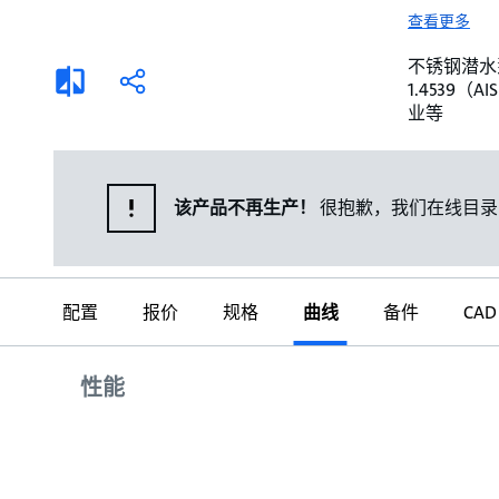
选择液体
可持续发展
查看更多
商业建筑设计师
招贤纳士
不锈钢潜水泵。 
添
分
1.4539
加
享
家用水泵&花园用泵
案例
业等
比
较
高级选型
媒体
泵替换
该产品不再生产！
很抱歉，我们在线目录
配置
报价
规格
曲线
备件
CAD
曲线
性能