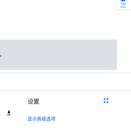
产品选型
您的全天候自助服务工具
网络学院 - 免费在线培训
点滴皆可为
中国
50Hz
找到符合您安装要求的合适的泵解决方案。
访问我们的自助服务工具，搜索有关报价、
利用免费在线培训服务，浏览我们不断增长
我们不仅仅是一家水泵公司。我们相信每一
选型、选择和比较泵和泵系统。
请求、备件等的各种即时信息。
的在线课程和学习轨迹库，获得徽章和证
滴水都蕴含着无限的可能性，而且水拥有改
书。
变世界的力量。
开始选型
转至 MyGrundfos
开始网络学院学习
了解更多
。
设置
显示高级选项