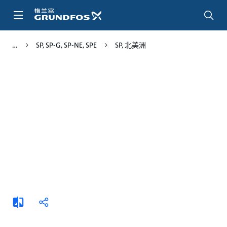
跳
转
到
主
SP, SP-G, SP-NE, SPE
SP, 北美洲
要
内
容
添
分
加
享
比