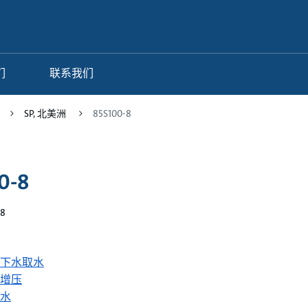
们
联系我们
SP, 北美洲
85S100-8
0-8
8
下水取水
增压
水