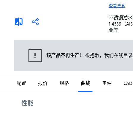
选择液体
可持续发展
查看更多
商业建筑设计师
招贤纳士
不锈钢潜水泵。 
添
分
1.4539
加
享
家用水泵&花园用泵
案例
业等
比
较
高级选型
媒体
泵替换
该产品不再生产！
很抱歉，我们在线目录
配置
报价
规格
曲线
备件
CAD
曲线
性能