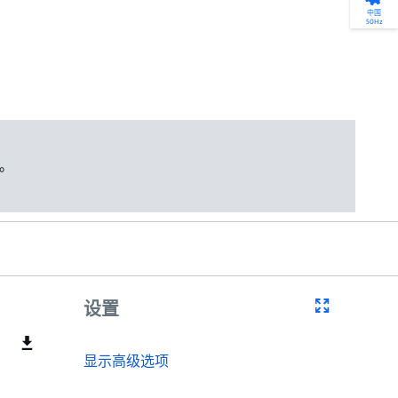
产品选型
您的全天候自助服务工具
网络学院 - 免费在线培训
点滴皆可为
中国
50Hz
找到符合您安装要求的合适的泵解决方案。
访问我们的自助服务工具，搜索有关报价、
利用免费在线培训服务，浏览我们不断增长
我们不仅仅是一家水泵公司。我们相信每一
选型、选择和比较泵和泵系统。
请求、备件等的各种即时信息。
的在线课程和学习轨迹库，获得徽章和证
滴水都蕴含着无限的可能性，而且水拥有改
书。
变世界的力量。
开始选型
转至 MyGrundfos
开始网络学院学习
了解更多
。
设置
显示高级选项