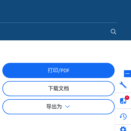
China
-
ZH
打印/PDF
下载文档
0
导出为