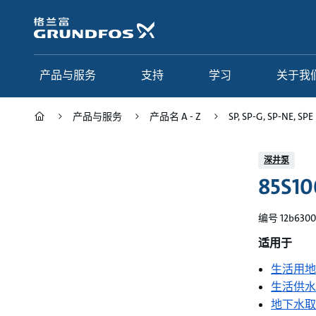
跳
转
到
主
要
产品与服务
支持
学习
关于我
内
容
产品与服务
产品名 A - Z
SP, SP-G, SP-NE, SPE
产品与服务
支持
学习
关于我们
深井泵
85S10
Grundfos 中国
产品类别
联系服务
研究与见解
应用
常见问题
格调学院
集团简介
编号 12b6300
产品名 A - Z
服务指南
网络课程
我们的宗旨和价值观
适用于
生活用地
选型页面
我们的工作
生活供水
行业
合作伙伴
地下水取