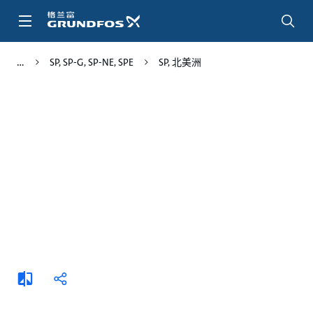
跳
转
到
主
SP, SP-G, SP-NE, SPE
SP, 北美洲
要
内
容
添
分
加
享
比