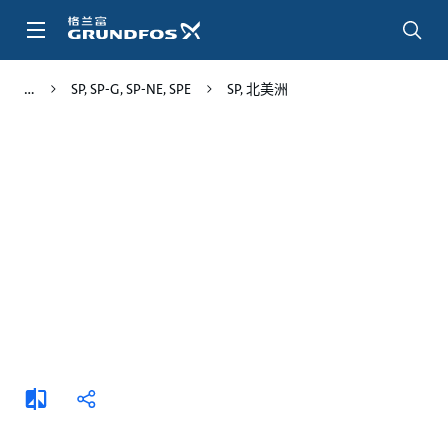
跳
转
到
主
SP, SP-G, SP-NE, SPE
SP, 北美洲
要
内
容
添
分
加
享
比