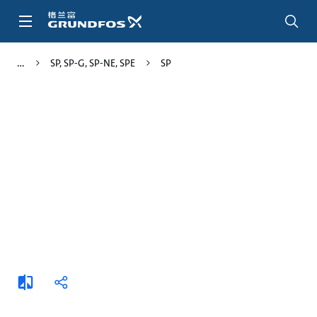
跳
转
到
主
SP, SP-G, SP-NE, SPE
SP
要
内
容
添
分
加
享
比