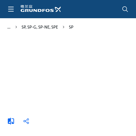
跳
转
到
主
SP, SP-G, SP-NE, SPE
SP
要
内
容
添
分
加
享
比