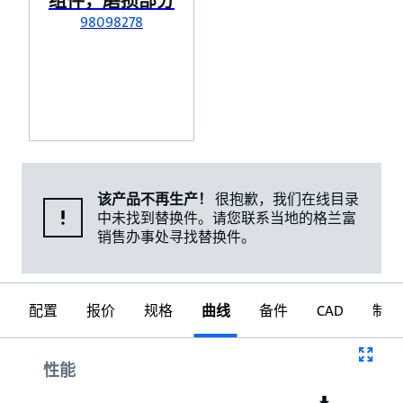
组件，磨损部分
98098278
该产品不再生产！
很抱歉，我们在线目录
中未找到替换件。请您联系当地的格兰富
销售办事处寻找替换件。
配置
报价
规格
曲线
备件
CAD
制图
曲线
性能