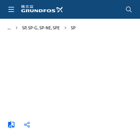
跳
转
到
主
SP, SP-G, SP-NE, SPE
SP
要
内
容
添
分
加
享
比