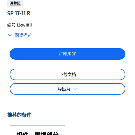
较
深井泵
SP 17-11 R
编号 12cw1811
阅读描述
打印/PDF
下载文档
导出为
推荐的备件