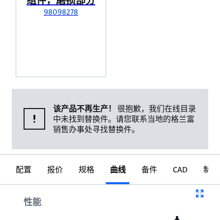
组件，磨损部分
98098278
该产品不再生产！
很抱歉，我们在线目录
中未找到替换件。请您联系当地的格兰富
销售办事处寻找替换件。
配置
报价
规格
曲线
备件
CAD
制图
曲线
性能