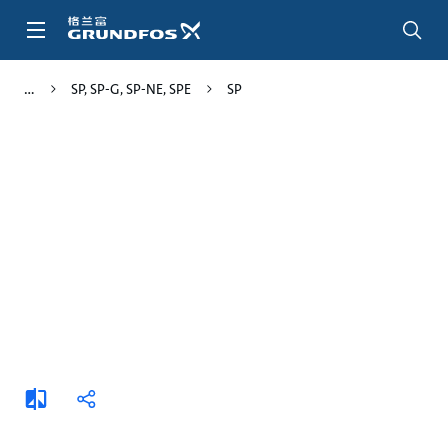
跳
转
到
主
SP, SP-G, SP-NE, SPE
SP
要
内
容
添
分
加
享
比