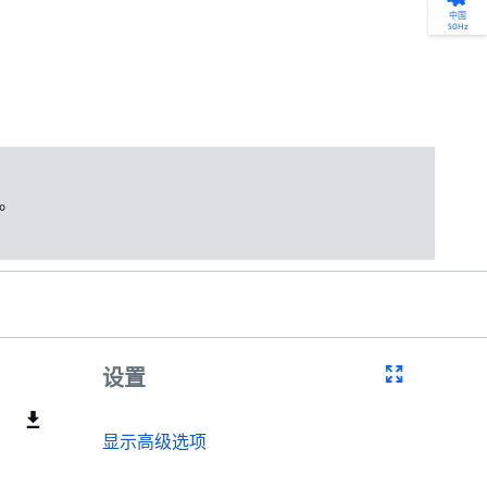
产品选型
您的全天候自助服务工具
网络学院 - 免费在线培训
点滴皆可为
中国
50Hz
找到符合您安装要求的合适的泵解决方案。
访问我们的自助服务工具，搜索有关报价、
利用免费在线培训服务，浏览我们不断增长
我们不仅仅是一家水泵公司。我们相信每一
选型、选择和比较泵和泵系统。
请求、备件等的各种即时信息。
的在线课程和学习轨迹库，获得徽章和证
滴水都蕴含着无限的可能性，而且水拥有改
书。
变世界的力量。
开始选型
转至 MyGrundfos
开始网络学院学习
了解更多
。
设置
显示高级选项