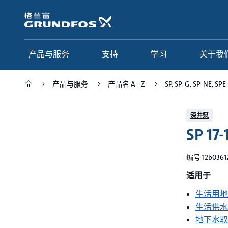
跳
转
到
主
要
产品与服务
支持
学习
关于我
内
容
产品与服务
产品名 A - Z
SP, SP-G, SP-NE, SPE
产品与服务
支持
学习
关于我们
深井泵
SP 17-
Grundfos 中国
产品类别
联系服务
研究与见解
应用
常见问题
格调学院
集团简介
编号 12b0361
产品名 A - Z
服务指南
网络课程
我们的宗旨和价值观
适用于
生活用地
选型页面
我们的工作
生活供水
行业
合作伙伴
地下水取