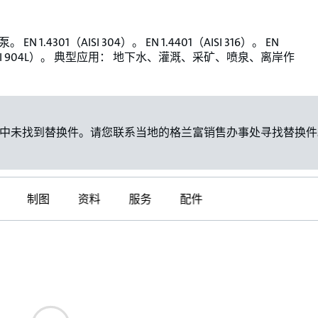
EN 1.4301（AISI 304）。 EN 1.4401（AISI 316）。 EN
（AISI 904L）。 典型应用： 地下水、灌溉、采矿、喷泉、离岸作
中未找到替换件。请您联系当地的格兰富销售办事处寻找替换件
制图
资料
服务
配件