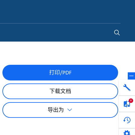
China
-
ZH
打印/PDF
下载文档
0
导出为