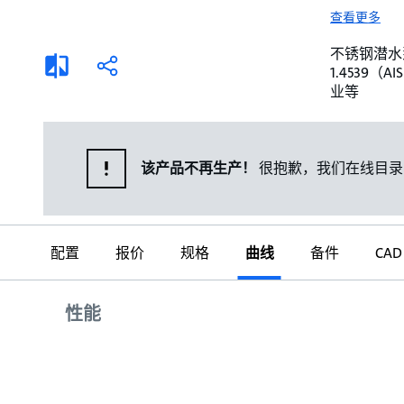
选择液体
可持续发展
查看更多
商业建筑设计师
招贤纳士
不锈钢潜水泵。 
添
分
1.4539
加
享
家用水泵&花园用泵
案例
业等
比
较
高级选型
媒体
泵替换
该产品不再生产！
很抱歉，我们在线目录
配置
报价
规格
曲线
备件
CAD
曲线
性能