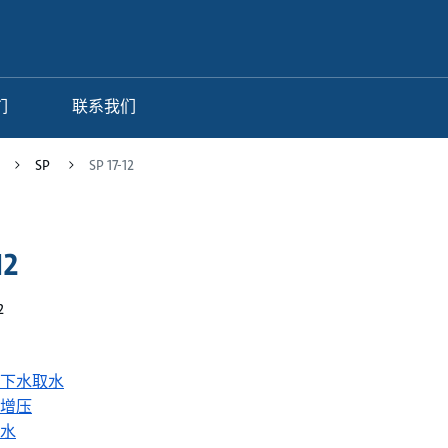
们
联系我们
SP
SP 17-12
12
2
下水取水
增压
水