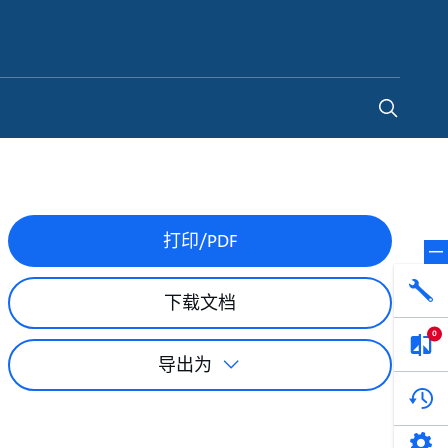
China
-
ZH
打印/PDF
下载文档
0
导出为