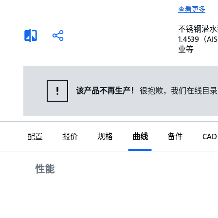
选择液体
可持续发展
查看更多
商业建筑设计师
招贤纳士
不锈钢潜水泵。 
添
分
1.4539
加
享
家用水泵&花园用泵
案例
业等
比
较
高级选型
媒体
泵替换
该产品不再生产！
很抱歉，我们在线目录
配置
报价
规格
曲线
备件
CAD
曲线
性能