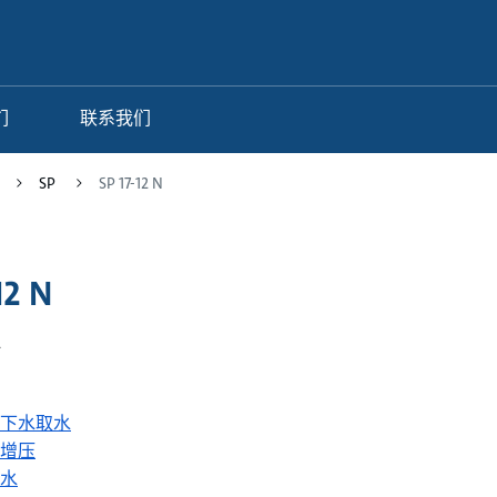
们
联系我们
SP
SP 17-12 N
12 N
2
下水取水
增压
水