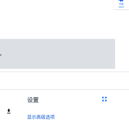
产品选型
您的全天候自助服务工具
网络学院 - 免费在线培训
点滴皆可为
中国
50Hz
找到符合您安装要求的合适的泵解决方案。
访问我们的自助服务工具，搜索有关报价、
利用免费在线培训服务，浏览我们不断增长
我们不仅仅是一家水泵公司。我们相信每一
选型、选择和比较泵和泵系统。
请求、备件等的各种即时信息。
的在线课程和学习轨迹库，获得徽章和证
滴水都蕴含着无限的可能性，而且水拥有改
书。
变世界的力量。
开始选型
转至 MyGrundfos
开始网络学院学习
了解更多
。
设置
显示高级选项