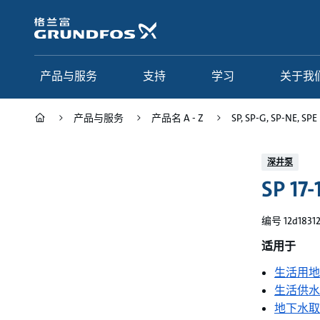
跳
转
到
主
要
产品与服务
支持
学习
关于我
内
容
产品与服务
产品名 A - Z
SP, SP-G, SP-NE, SPE
产品与服务
支持
学习
关于我们
深井泵
SP 17-
Grundfos 中国
产品类别
联系服务
研究与见解
应用
常见问题
格调学院
集团简介
编号 12d1831
产品名 A - Z
服务指南
网络课程
我们的宗旨和价值观
适用于
生活用地
选型页面
我们的工作
生活供水
行业
合作伙伴
地下水取