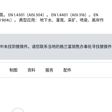
EN 1.4301（AISI 304）。 EN 1.4401（AISI 316）。 EN
（AISI 904L）。 典型应用： 地下水、灌溉、采矿、喷泉、离岸作
中未找到替换件。请您联系当地的格兰富销售办事处寻找替换件
制图
资料
服务
配件