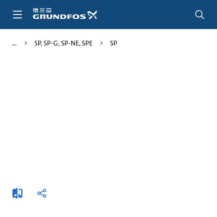
跳
转
到
主
SP, SP-G, SP-NE, SPE
SP
要
内
容
添
分
加
享
比