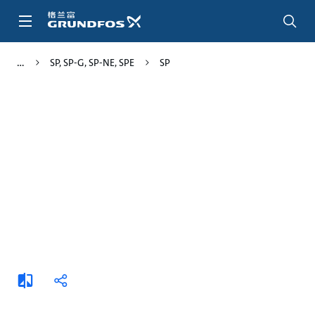
跳
转
到
主
SP, SP-G, SP-NE, SPE
SP
要
内
容
添
分
加
享
比