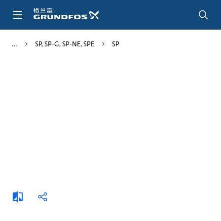
跳
转
到
主
SP, SP-G, SP-NE, SPE
SP
要
内
容
添
分
加
享
比