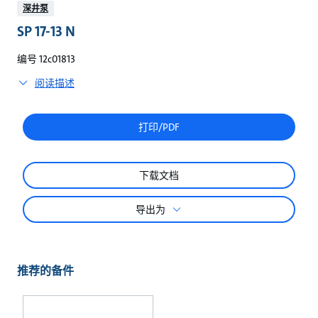
较
深井泵
SP 17-13 N
编号 12c01813
阅读描述
打印/PDF
下载文档
导出为
推荐的备件