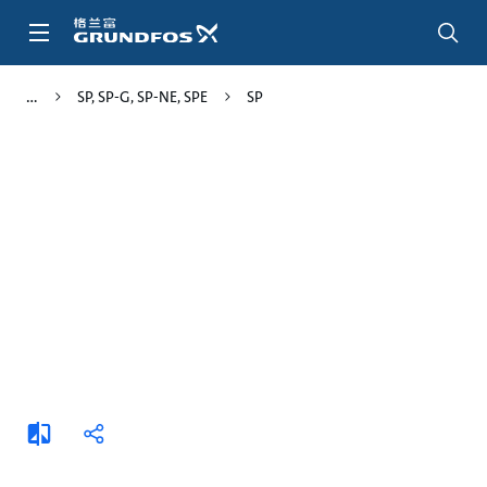
跳
转
到
主
SP, SP-G, SP-NE, SPE
SP
要
内
容
添
分
加
享
比