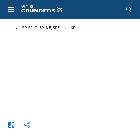
跳
转
到
主
SP, SP-G, SP-NE, SPE
SP
要
内
容
添
分
加
享
比