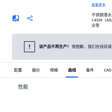
选择液体
可持续发展
查看更多
商业建筑设计师
招贤纳士
不锈钢潜水泵。 
添
分
1.4539
加
享
家用水泵&花园用泵
案例
业等
比
较
高级选型
媒体
泵替换
该产品不再生产！
很抱歉，我们在线目录
配置
报价
规格
曲线
备件
CAD
曲线
性能