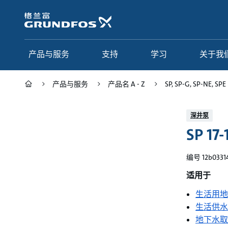
跳
转
到
主
要
产品与服务
支持
学习
关于我
内
容
产品与服务
产品名 A - Z
SP, SP-G, SP-NE, SPE
产品与服务
支持
学习
关于我们
深井泵
SP 17-
Grundfos 中国
产品类别
联系服务
研究与见解
应用
常见问题
格调学院
集团简介
编号 12b0331
产品名 A - Z
服务指南
网络课程
我们的宗旨和价值观
适用于
生活用地
选型页面
我们的工作
生活供水
行业
合作伙伴
地下水取