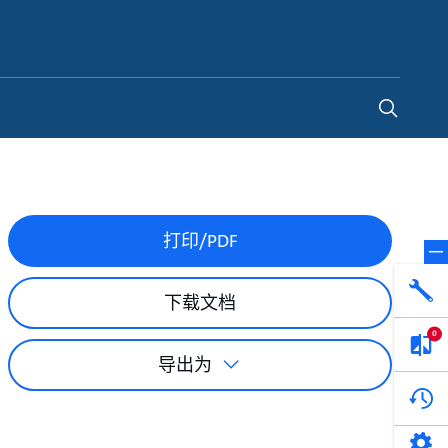
China
-
ZH
打印/PDF
下载文档
0
导出为