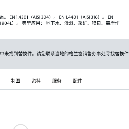
EN 1.4301（AISI 304）。 EN 1.4401（AISI 316）。 EN
（AISI 904L）。 典型应用： 地下水、灌溉、采矿、喷泉、离岸作
中未找到替换件。请您联系当地的格兰富销售办事处寻找替换件
制图
资料
服务
配件