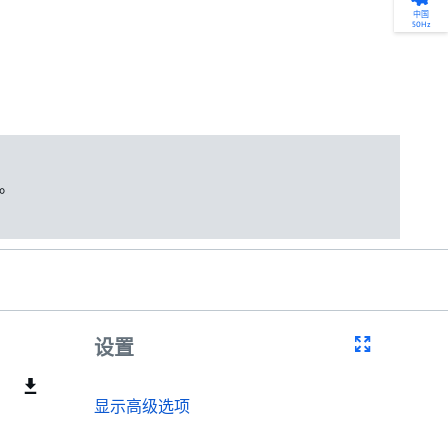
产品选型
您的全天候自助服务工具
网络学院 - 免费在线培训
点滴皆可为
中国
50Hz
找到符合您安装要求的合适的泵解决方案。
访问我们的自助服务工具，搜索有关报价、
利用免费在线培训服务，浏览我们不断增长
我们不仅仅是一家水泵公司。我们相信每一
选型、选择和比较泵和泵系统。
请求、备件等的各种即时信息。
的在线课程和学习轨迹库，获得徽章和证
滴水都蕴含着无限的可能性，而且水拥有改
书。
变世界的力量。
开始选型
转至 MyGrundfos
开始网络学院学习
了解更多
。
设置
显示高级选项