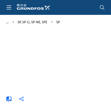
跳
转
到
主
SP, SP-G, SP-NE, SPE
SP
要
内
容
添
分
加
享
比