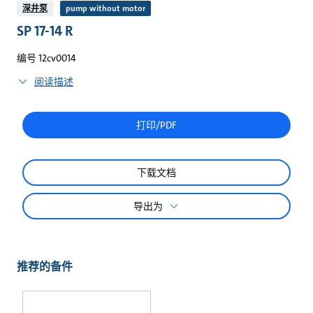
较
深井泵
pump without motor
SP 17-14 R
编号 12cv0014
阅读描述
打印/PDF
下载文档
导出为
推荐的备件