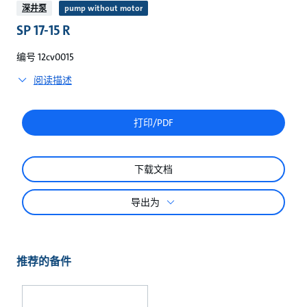
较
深井泵
pump without motor
SP 17-15 R
编号 12cv0015
阅读描述
打印/PDF
下载文档
导出为
推荐的备件