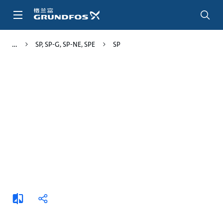
跳
转
到
主
SP, SP-G, SP-NE, SPE
SP
要
内
容
添
分
加
享
比