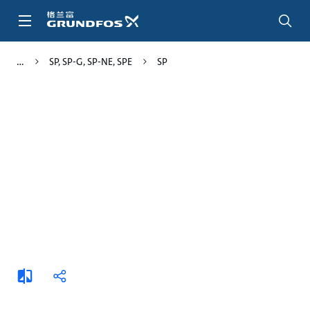
跳
转
到
主
SP, SP-G, SP-NE, SPE
SP
要
内
容
添
分
加
享
比