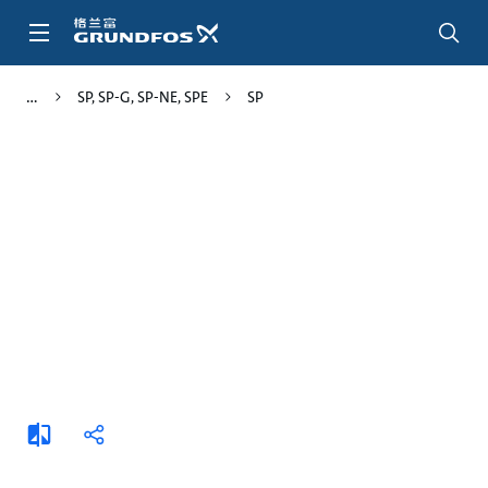
跳
转
到
主
SP, SP-G, SP-NE, SPE
SP
要
内
容
添
分
加
享
比