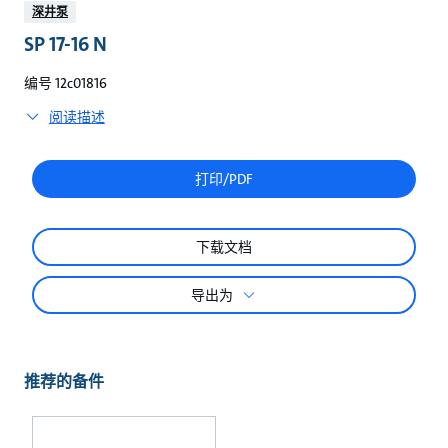
较
深井泵
SP 17-16 N
编号 12c01816
阅读描述
打印/PDF
下载文档
导出为
推荐的备件