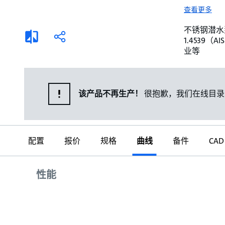
选择液体
可持续发展
查看更多
商业建筑设计师
招贤纳士
不锈钢潜水泵。 
添
分
1.4539
加
享
家用水泵&花园用泵
案例
业等
比
较
高级选型
媒体
泵替换
该产品不再生产！
很抱歉，我们在线目录
配置
报价
规格
曲线
备件
CAD
曲线
性能