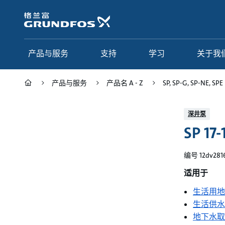
跳
转
到
主
要
产品与服务
支持
学习
关于我
内
容
产品与服务
产品名 A - Z
SP, SP-G, SP-NE, SPE
产品与服务
支持
学习
关于我们
深井泵
SP 17-
Grundfos 中国
产品类别
联系服务
研究与见解
应用
常见问题
格调学院
集团简介
编号 12dv281
产品名 A - Z
服务指南
网络课程
我们的宗旨和价值观
适用于
生活用地
选型页面
我们的工作
生活供水
行业
合作伙伴
地下水取