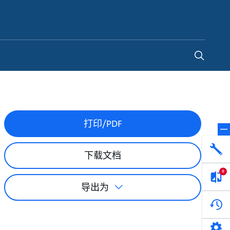
China
-
ZH
打印/PDF
下载文档
0
导出为