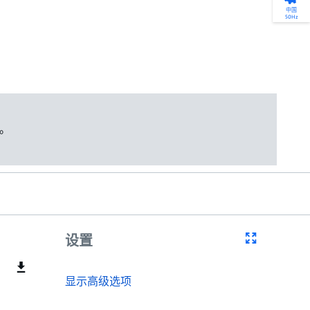
产品选型
您的全天候自助服务工具
网络学院 - 免费在线培训
点滴皆可为
中国
50Hz
找到符合您安装要求的合适的泵解决方案。
访问我们的自助服务工具，搜索有关报价、
利用免费在线培训服务，浏览我们不断增长
我们不仅仅是一家水泵公司。我们相信每一
选型、选择和比较泵和泵系统。
请求、备件等的各种即时信息。
的在线课程和学习轨迹库，获得徽章和证
滴水都蕴含着无限的可能性，而且水拥有改
书。
变世界的力量。
开始选型
转至 MyGrundfos
开始网络学院学习
了解更多
。
设置
显示高级选项