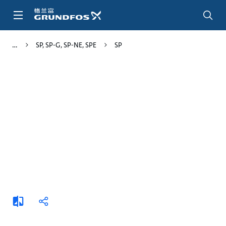
跳
转
到
主
SP, SP-G, SP-NE, SPE
SP
要
内
容
添
分
加
享
比