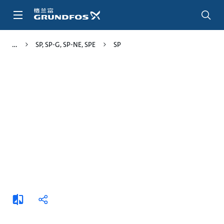
跳
转
到
主
SP, SP-G, SP-NE, SPE
SP
要
内
容
添
分
加
享
比