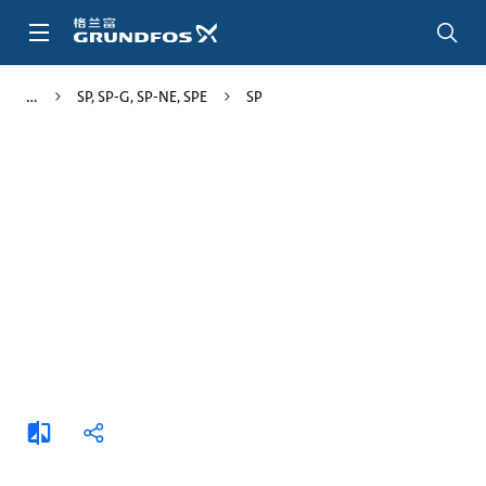
跳
转
到
主
SP, SP-G, SP-NE, SPE
SP
要
内
容
添
分
加
享
比