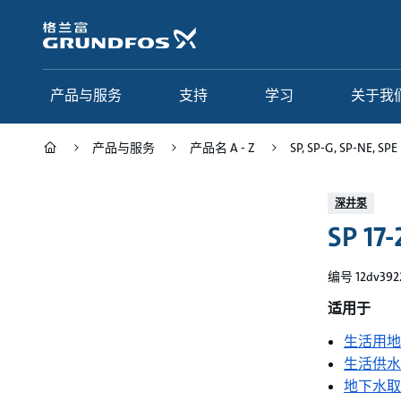
跳
转
到
主
要
产品与服务
支持
学习
关于我
内
容
产品与服务
产品名 A - Z
SP, SP-G, SP-NE, SPE
产品与服务
支持
学习
关于我们
深井泵
SP 17
Grundfos 中国
产品类别
联系服务
研究与见解
应用
常见问题
格调学院
集团简介
编号 12dv392
产品名 A - Z
服务指南
网络课程
我们的宗旨和价值观
适用于
生活用地
选型页面
我们的工作
生活供水
行业
合作伙伴
地下水取