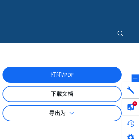
China
-
ZH
打印/PDF
下载文档
0
导出为