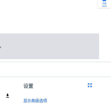
产品选型
网络学院 - 免费在线培训
您的全天候自助服务工具
点滴皆可为
中国
50Hz
找到符合您安装要求的合适的泵解决方案。
利用免费在线培训服务，浏览我们不断增长
访问我们的自助服务工具，搜索有关报价、请
我们不仅仅是一家水泵公司。我们相信每一
选型、选择和比较泵和泵系统。
的在线课程和学习轨迹库，获得徽章和证
求、备件等的各种即时信息。
滴水都蕴含着无限的可能性，而且水拥有改
书。
变世界的力量。
开始选型
转至 MyGrundfos
开始网络学院学习
了解更多
。
设置
显示高级选项