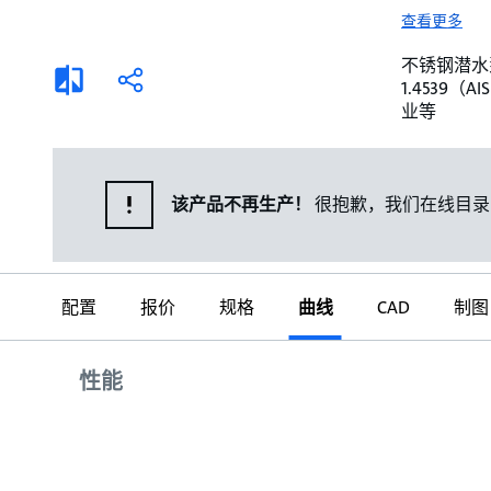
选择液体
可持续发展
查看更多
商业建筑设计师
招贤纳士
不锈钢潜水泵。 
添
分
1.4539
加
享
家用水泵&花园用泵
案例
业等
比
较
高级选型
媒体
泵替换
该产品不再生产！
很抱歉，我们在线目录
配置
报价
规格
曲线
CAD
制图
曲线
性能