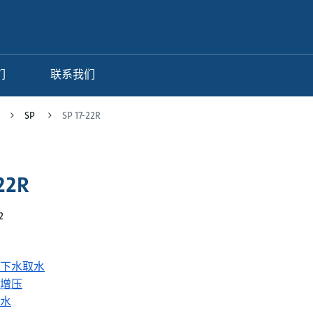
们
联系我们
SP
SP 17-22R
-22R
2
下水取水
增压
水