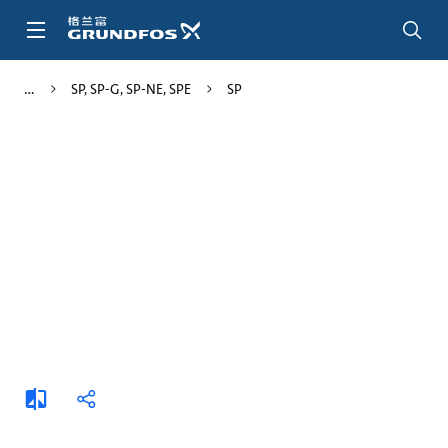
跳
转
到
主
SP, SP-G, SP-NE, SPE
SP
要
内
容
添
分
加
享
比