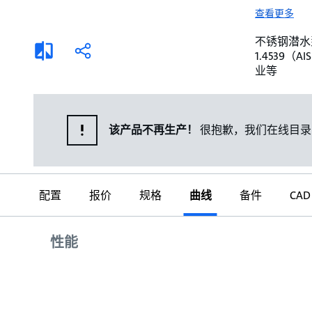
选择液体
可持续发展
查看更多
商业建筑设计师
招贤纳士
不锈钢潜水泵。 
添
分
1.4539
加
享
家用水泵&花园用泵
案例
业等
比
较
高级选型
媒体
泵替换
该产品不再生产！
很抱歉，我们在线目录
配置
报价
规格
曲线
备件
CAD
曲线
性能