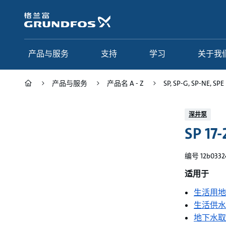
跳
转
到
主
要
产品与服务
支持
学习
关于我
内
容
产品与服务
产品名 A - Z
SP, SP-G, SP-NE, SPE
产品与服务
支持
学习
关于我们
深井泵
SP 17-
Grundfos 中国
产品类别
联系服务
研究与见解
应用
常见问题
格调学院
集团简介
编号 12b0332
产品名 A - Z
服务指南
网络课程
我们的宗旨和价值观
适用于
生活用地
选型页面
我们的工作
生活供水
行业
合作伙伴
地下水取