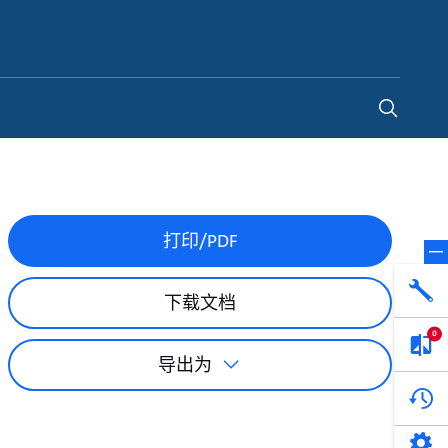
China
-
ZH
打印/PDF
下载文档
0
导出为