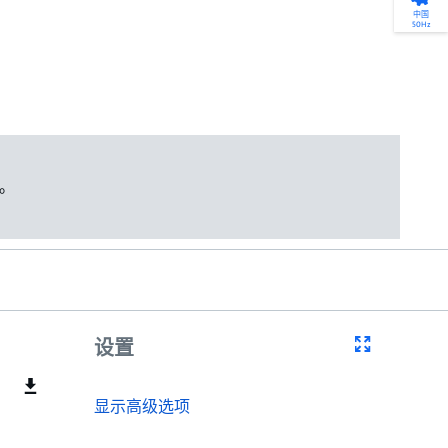
产品选型
您的全天候自助服务工具
网络学院 - 免费在线培训
点滴皆可为
中国
50Hz
找到符合您安装要求的合适的泵解决方案。
访问我们的自助服务工具，搜索有关报价、
利用免费在线培训服务，浏览我们不断增长
我们不仅仅是一家水泵公司。我们相信每一
选型、选择和比较泵和泵系统。
请求、备件等的各种即时信息。
的在线课程和学习轨迹库，获得徽章和证
滴水都蕴含着无限的可能性，而且水拥有改
书。
变世界的力量。
开始选型
转至 MyGrundfos
开始网络学院学习
了解更多
。
设置
显示高级选项