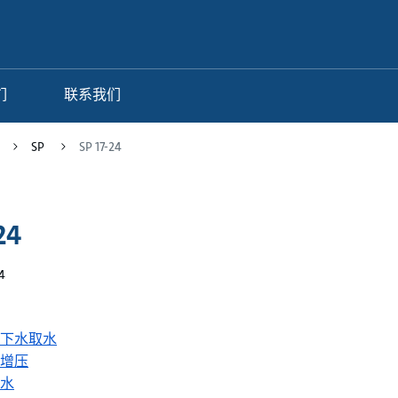
们
联系我们
SP
SP 17-24
24
4
下水取水
增压
水