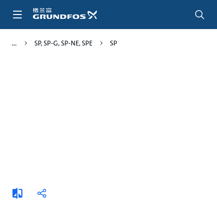
跳
转
到
主
SP, SP-G, SP-NE, SPE
SP
要
内
容
添
分
加
享
比