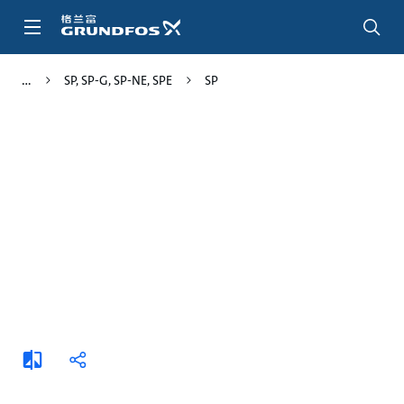
跳
转
到
主
SP, SP-G, SP-NE, SPE
SP
要
内
容
添
分
加
享
比