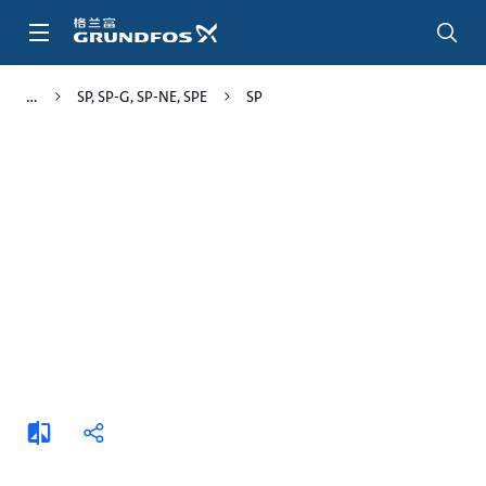
跳
转
到
主
SP, SP-G, SP-NE, SPE
SP
要
内
容
添
分
加
享
比