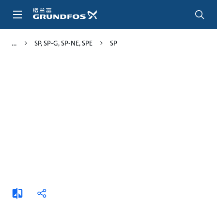
跳
转
到
主
SP, SP-G, SP-NE, SPE
SP
要
内
容
添
分
加
享
比