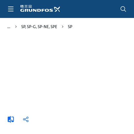
跳
转
到
主
SP, SP-G, SP-NE, SPE
SP
要
内
容
添
分
加
享
比