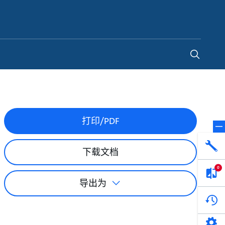
China
-
ZH
打印/PDF
下载文档
0
导出为