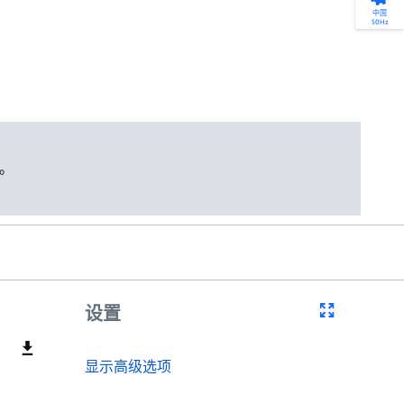
产品选型
您的全天候自助服务工具
网络学院 - 免费在线培训
点滴皆可为
中国
50Hz
找到符合您安装要求的合适的泵解决方案。选
访问我们的自助服务工具，搜索有关报价、请
利用免费在线培训服务，浏览我们不断增长的
我们不仅仅是一家水泵公司。我们相信每一
型、选择和比较泵和泵系统。
求、备件等的各种即时信息。
在线课程和学习轨迹库，获得徽章和证书。
滴水都蕴含着无限的可能性，而且水拥有改
变世界的力量。
开始选型
转至 MyGrundfos
开始网络学院学习
了解更多
。
设置
显示高级选项