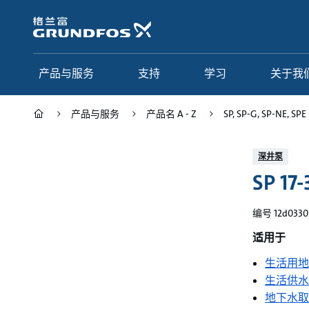
跳
转
到
主
要
产品与服务
支持
学习
关于我
内
容
产品与服务
产品名 A - Z
SP, SP-G, SP-NE, SPE
产品与服务
支持
学习
关于我们
深井泵
SP 17-
Grundfos 中国
产品类别
联系服务
研究与见解
应用
常见问题
格调学院
集团简介
编号 12d0330
产品名 A - Z
服务指南
网络课程
我们的宗旨和价值观
适用于
生活用地
选型页面
我们的工作
生活供水
行业
合作伙伴
地下水取