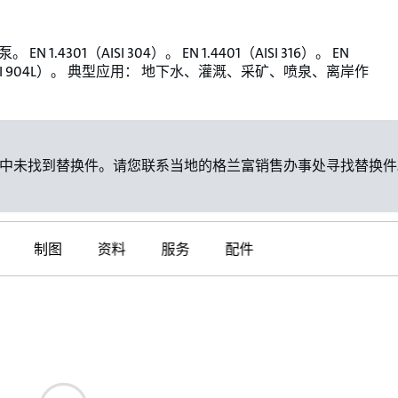
EN 1.4301（AISI 304）。 EN 1.4401（AISI 316）。 EN
（AISI 904L）。 典型应用： 地下水、灌溉、采矿、喷泉、离岸作
中未找到替换件。请您联系当地的格兰富销售办事处寻找替换件
制图
资料
服务
配件