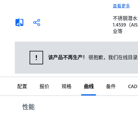
选择液体
可持续发展
查看更多
商业建筑设计师
招贤纳士
不锈钢潜水泵。 
添
分
1.4539
加
享
家用水泵&花园用泵
案例
业等
比
较
高级选型
媒体
泵替换
该产品不再生产！
很抱歉，我们在线目录
配置
报价
规格
曲线
备件
CAD
曲线
性能