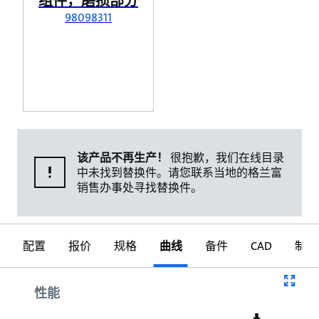
组件，磨损部分
98098311
该产品不再生产！
很抱歉，我们在线目录
中未找到替换件。请您联系当地的格兰富
销售办事处寻找替换件。
配置
报价
规格
曲线
备件
CAD
制图
曲线
性能