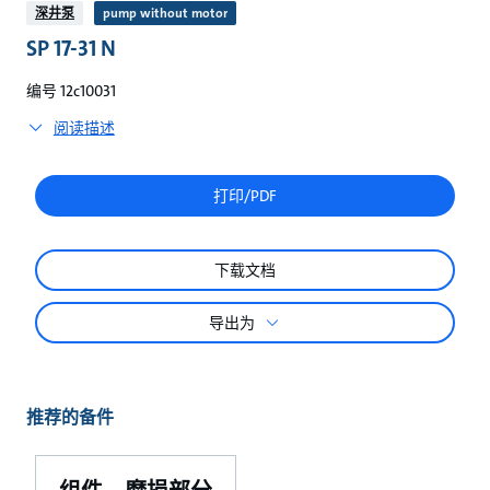
较
深井泵
pump without motor
SP 17-31 N
编号 12c10031
阅读描述
打印/PDF
下载文档
导出为
推荐的备件