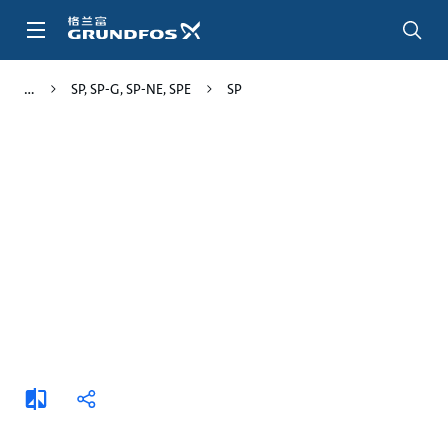
跳
转
到
主
SP, SP-G, SP-NE, SPE
SP
要
内
容
添
分
加
享
比