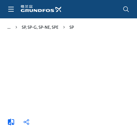
跳
转
到
主
SP, SP-G, SP-NE, SPE
SP
要
内
容
添
分
加
享
比