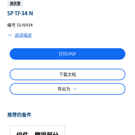
较
深井泵
SP 17-34 N
编号 12c16934
阅读描述
打印/PDF
下载文档
导出为
推荐的备件