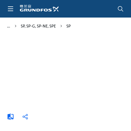
跳
转
到
主
SP, SP-G, SP-NE, SPE
SP
要
内
容
添
分
加
享
比