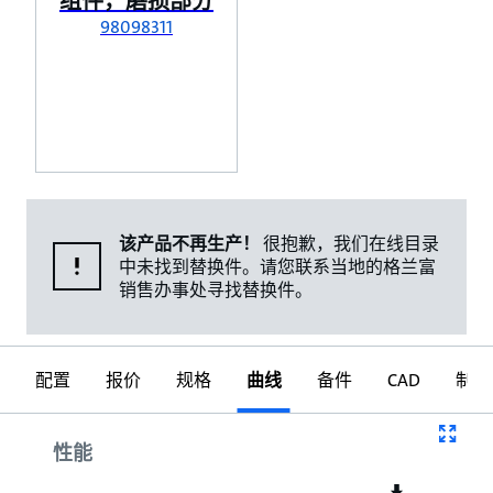
组件，磨损部分
98098311
该产品不再生产！
很抱歉，我们在线目录
中未找到替换件。请您联系当地的格兰富
销售办事处寻找替换件。
配置
报价
规格
曲线
备件
CAD
制图
曲线
性能