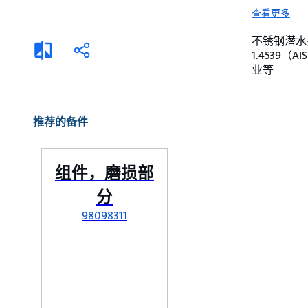
选择液体
可持续发展
查看更多
商业建筑设计师
招贤纳士
不锈钢潜水泵。 
添
分
1.4539
加
享
家用水泵&花园用泵
案例
业等
比
较
高级选型
媒体
泵替换
推荐的备件
组件，磨损部
分
98098311