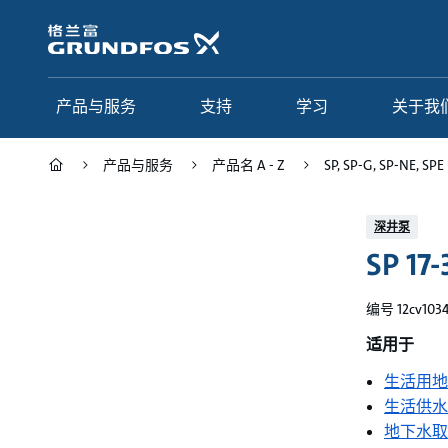
跳
转
到
主
要
产品与服务
支持
学习
关于我
内
容
产品与服务
产品名 A - Z
SP, SP-G, SP-NE, SPE
产品与服务
支持
学习
关于我们
深井泵
SP 17-
Grundfos 中国
产品类别
联系服务
研究与见解
应用
常见问题
格调学院
集团简介
编号 12cv103
产品名 A - Z
服务指南
网络课程
我们的宗旨和价值观
适用于
生活用地
选型页面
我们的工作
生活供水
行业
合作伙伴
地下水取