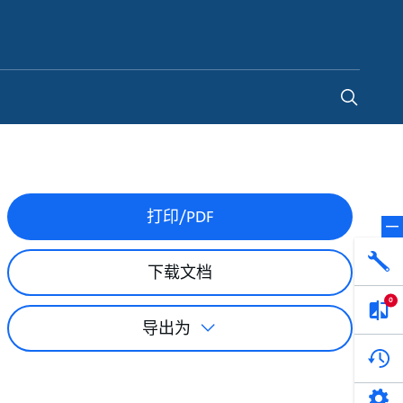
China
-
ZH
打印/PDF
下载文档
0
导出为