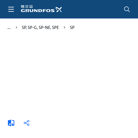
跳
转
到
主
SP, SP-G, SP-NE, SPE
SP
要
内
容
添
分
加
享
比