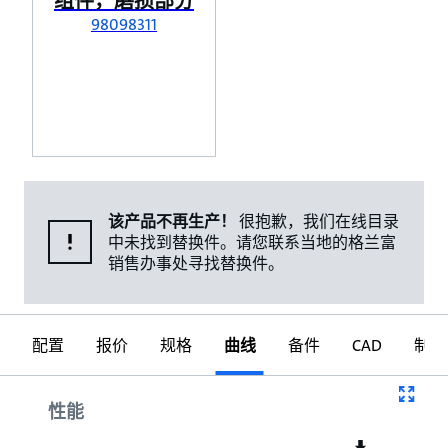
组件，磨损部分
98098311
该产品不再生产！
很抱歉，我们在线目录
中未找到替换件。请您联系当地的格兰富
销售办事处寻找替换件。
配置
报价
规格
曲线
备件
CAD
制图
曲线
性能