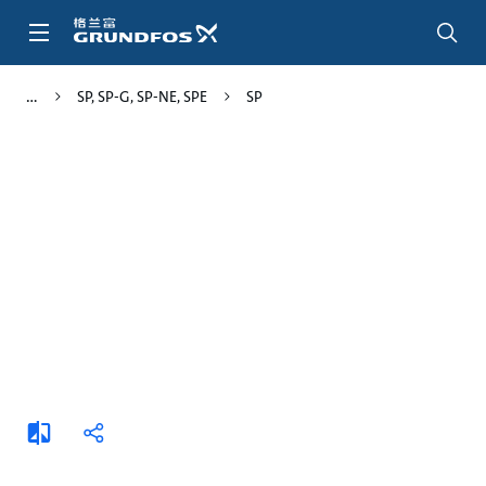
跳
转
到
主
SP, SP-G, SP-NE, SPE
SP
要
内
容
添
分
加
享
比