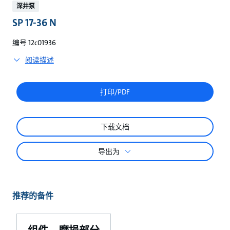
较
深井泵
SP 17-36 N
编号 12c01936
阅读描述
打印/PDF
下载文档
导出为
推荐的备件