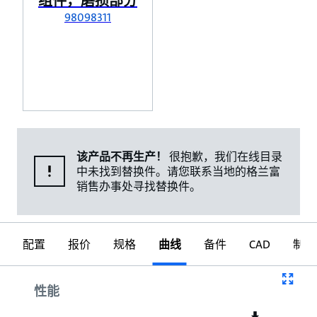
组件，磨损部分
98098311
该产品不再生产！
很抱歉，我们在线目录
中未找到替换件。请您联系当地的格兰富
销售办事处寻找替换件。
配置
报价
规格
曲线
备件
CAD
制图
曲线
性能