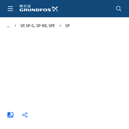
跳
转
到
主
SP, SP-G, SP-NE, SPE
SP
要
内
容
添
分
加
享
比