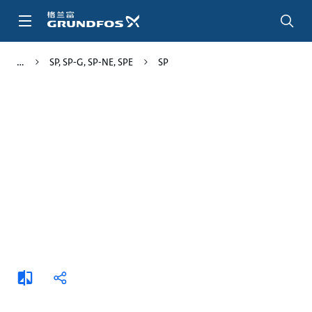
跳
转
到
主
SP, SP-G, SP-NE, SPE
SP
要
内
容
添
分
加
享
比