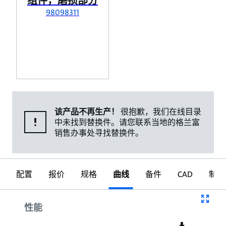
组件，磨损部分
98098311
该产品不再生产！
很抱歉，我们在线目录
中未找到替换件。请您联系当地的格兰富
销售办事处寻找替换件。
配置
报价
规格
曲线
备件
CAD
制图
曲线
性能