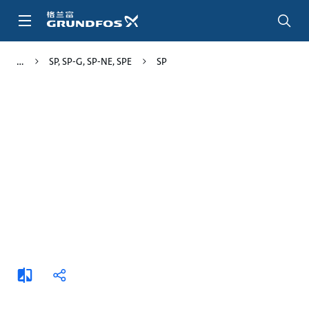
跳
转
到
主
SP, SP-G, SP-NE, SPE
SP
要
内
容
添
分
加
享
比