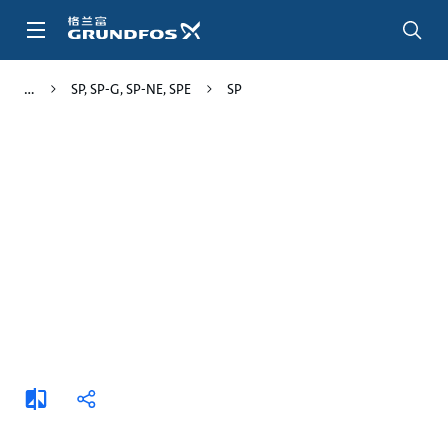
跳
转
到
主
SP, SP-G, SP-NE, SPE
SP
要
内
容
添
分
加
享
比