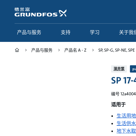
跳
转
到
主
要
产品与服务
支持
学习
关于我
内
容
产品与服务
产品名 A - Z
SP, SP-G, SP-NE, SPE
产品与服务
支持
学习
关于我们
深井泵
p
SP 17-
Grundfos 中国
产品类别
联系服务
研究与见解
应用
常见问题
格调学院
集团简介
编号 12a4004
产品名 A - Z
服务指南
网络课程
我们的宗旨和价值观
适用于
生活用地
选型页面
我们的工作
生活供水
行业
合作伙伴
地下水取