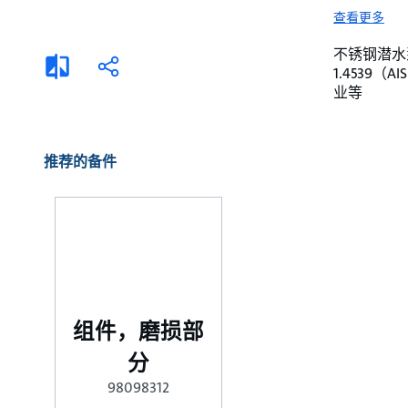
选择液体
可持续发展
查看更多
商业建筑设计师
招贤纳士
不锈钢潜水泵。 
添
分
1.4539
加
享
家用水泵&花园用泵
案例
业等
比
较
高级选型
媒体
泵替换
推荐的备件
组件，磨损部
分
98098312