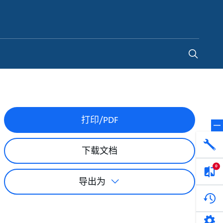
China
-
ZH
打印/PDF
下载文档
0
导出为