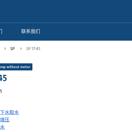
们
联系我们
SP
SP 17-45
ump without motor
45
5
下水取水
增压
水